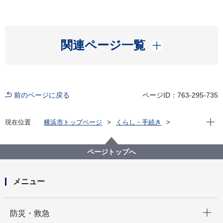
開く
関連ページ一覧
前のページに戻る
ページID：763-295-735
現在位
現在位置
横浜市トップページ
くらし・手続き
市民協働・学び
図書館
各図書館
旭図書館
旭区を知る
よみがえる昭和の街並み 旭区風景写真アーカイブ
ページトップへ
7.鶴ヶ峰
メニュー
開く
防災・救急