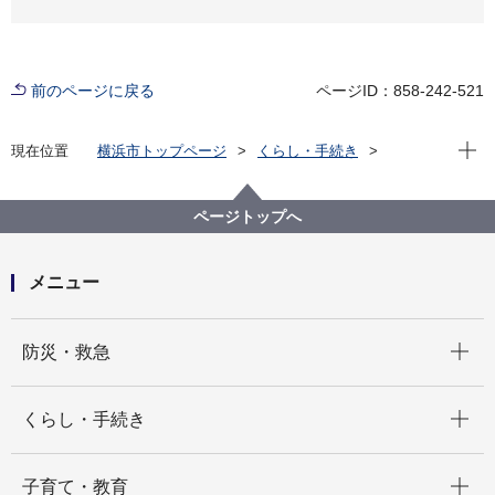
前のページに戻る
ページID：858-242-521
現在位
現在位置
横浜市トップページ
くらし・手続き
市民協働・学び
図書館
各図書館
旭図書館
旭区を知る
よみがえる昭和の街並み 旭区風景写真アーカイブ
ページトップへ
5.白根
日産自動車西谷家族アパート(画像番号a077)
メニュー
開く
防災・救急
開く
くらし・手続き
開く
子育て・教育