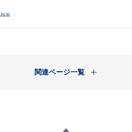
lg.jp
開く
関連ページ一覧