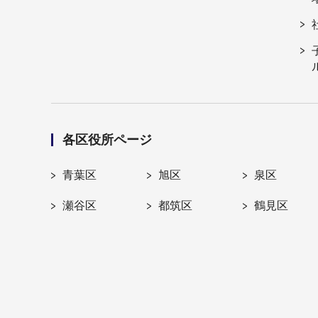
各区役所ページ
青葉区
旭区
泉区
瀬谷区
都筑区
鶴見区