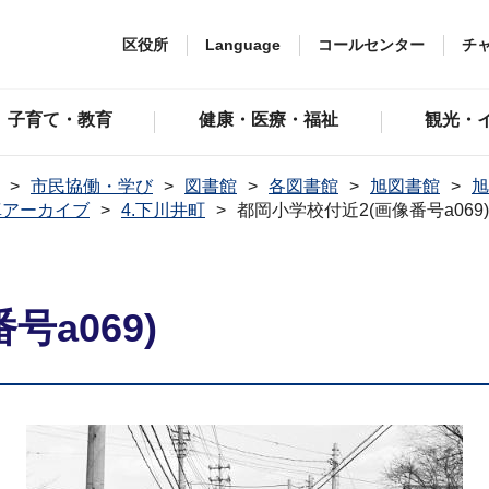
区役所
Language
コールセンター
チ
子育て・教育
健康・医療・福祉
観光・
市民協働・学び
図書館
各図書館
旭図書館
旭
真アーカイブ
4.下川井町
都岡小学校付近2(画像番号a069)
a069)