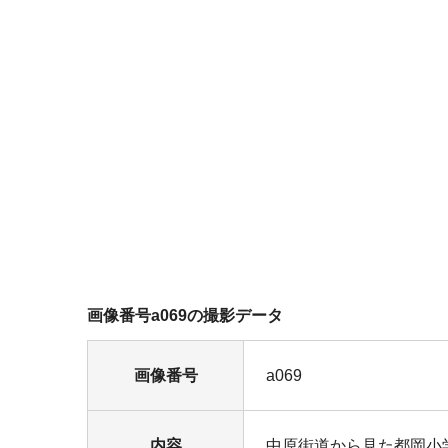
画像番号a069の撮影データ
画像番号
a069
内容
中原街道から見た都岡小