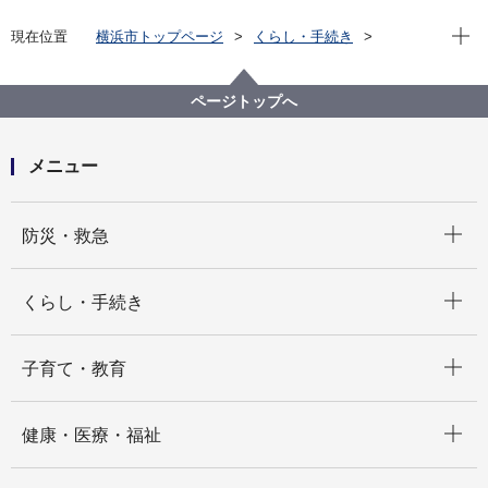
現在位
現在位置
横浜市トップページ
くらし・手続き
市民協働・学び
図書館
各図書館
旭図書館
旭区を知る
よみがえる昭和の街並み 旭区風景写真アーカイブ
ページトップへ
10.西川島町
メニュー
開く
防災・救急
開く
くらし・手続き
開く
子育て・教育
開く
健康・医療・福祉
開く