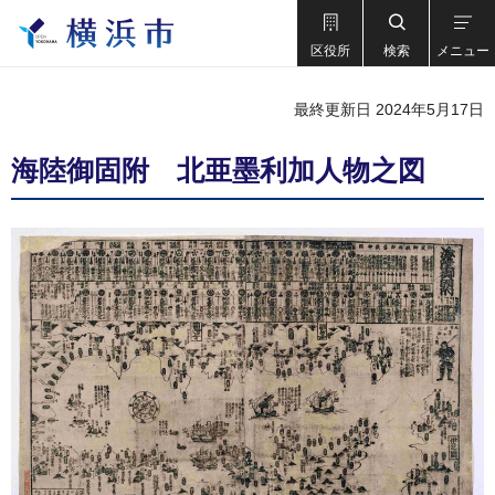
区役所
検索
メニュー
最終更新日 2024年5月17日
海陸御固附 北亜墨利加人物之図