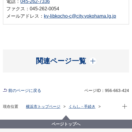
電話：
045-262-7336
ファクス：045-262-0054
メールアドレス：
ky-libkocho-c@city.yokohama.lg.jp
開く
関連ページ一覧
前のページに戻る
ページID：956-663-424
現在位
現在位置
横浜市トップページ
くらし・手続き
市民協働・学び
図書館
横浜を知る
鎖国から開国への日々 嘉永７年、横浜村のできごと
ページトップへ
鎖国から開国への日々 嘉永７年、横浜村のできごと