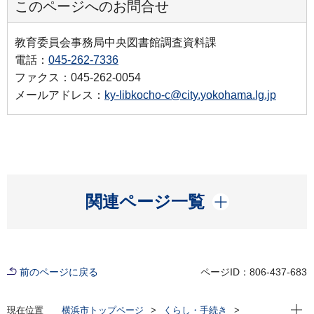
このページへのお問合せ
教育委員会事務局中央図書館調査資料課
電話：
045-262-7336
ファクス：045-262-0054
メールアドレス：
ky-libkocho-c@city.yokohama.lg.jp
開く
関連ページ一覧
前のページに戻る
ページID：806-437-683
現在位
現在位置
横浜市トップページ
くらし・手続き