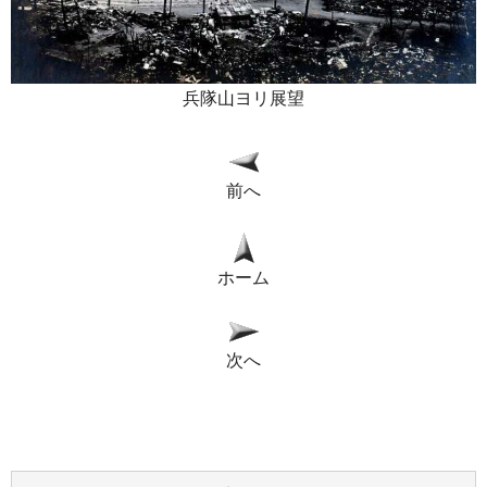
兵隊山ヨリ展望
前へ
ホーム
次へ