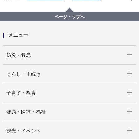
市民協働・学び
図書館
横浜を知る
関東大震災を調べる
関東大震災を調べる【目次】
ページトップへ
被害の模様を写真に見る。
サムネイル画像を通覧する。２
兵隊山ヨリ展望
メニュー
開く
防災・救急
開く
くらし・手続き
開く
子育て・教育
開く
健康・医療・福祉
開く
観光・イベント