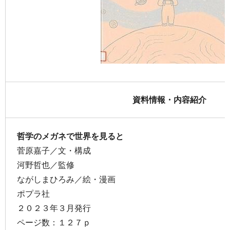
資料情報・内容紹介
哲学のメガネで世界を見ると
菅原嘉子／文・構成
河野哲也／監修
ながしまひろみ／絵・漫画
ポプラ社
２０２３年３月発行
ページ数：１２７ｐ