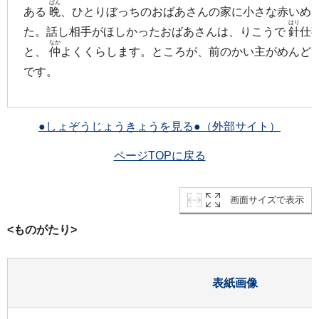
ばん
ある
晩
、ひとりぼっちのおばあさんの家に小さな赤いめ
はり
た。話し相手がほしかったおばあさんは、りこうで
針
仕
なか
と、
仲
よくくらします。ところが、前のかい主がめんど
です。
●しょぞうじょうきょうを見る●（外部サイト）
ページTOPに戻る
画面サイズで表示
<ものがたり>
表紙画像