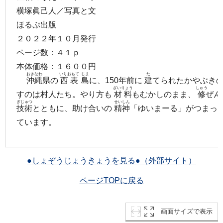
横塚眞己人／写真と文
ほるぷ出版
２０２２年１０月発行
ページ数：４１ｐ
本体価格：１６００円
おきなわ
いりおもて
じま
た
沖縄
県の
西表
島
に、150年前に
建
てられたかやぶき
ざいりょう
しゅう
すのは村人たち。やり方も
材料
もむかしのまま、
修
ぜん
ぎじゅつ
せいしん
技術
とともに、助け合いの
精神
「ゆいまーる」がつまっ
ています。
●しょぞうじょうきょうを見る●（外部サイト）
ページTOPに戻る
画面サイズで表示