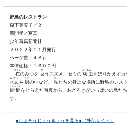
野鳥のレストラン
森下英美子／文
新開孝／写真
少年写真新聞社
２０２２年１１月発行
ページ数：４８ｐ
本体価格：１８００円
さくら
す
ようちゅう
桜
のみつを
吸
うスズメ、セミの
幼虫
をほりかえすカ
みずべ
まち
わたし
水辺
や
街
の中など、
私
たちの身近な場所に野鳥のレスト
しゅんかん
瞬間
をとらえた写真から、おどろきがいっぱいの鳥たち
す。
●しょぞうじょうきょうを見る●（外部サイト）