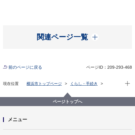
開く
関連ページ一覧
前のページに戻る
ページID：209-293-468
現在位
現在位置
横浜市トップページ
くらし・手続き
市民協働・学び
図書館
キッズページ
図書館からのおすすめ本
2023年
図書館からのおすすめ本 2023 ＜小学校中学年から＞
ページトップへ
メニュー
開く