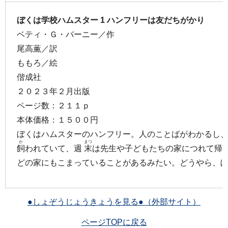
ぼくは学校ハムスター 1 ハンフリーは友だちがかり
ベティ・Ｇ・バーニー／作
尾高薫／訳
ももろ／絵
偕成社
２０２３年２月出版
ページ数：２１１ｐ
本体価格：１５００円
ぼくはハムスターのハンフリー。人のことばがわかるし
か
まつ
飼
われていて、週
末
は先生や子どもたちの家につれて帰
どの家にもこまっていることがあるみたい。どうやら、
●しょぞうじょうきょうを見る●（外部サイト）
ページTOPに戻る