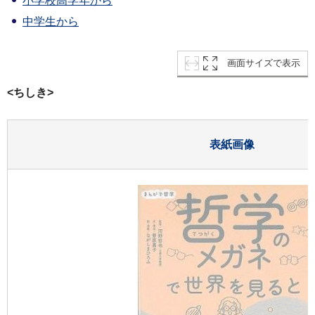
小学校高学年から
中学生から
画面サイズで表示
<ちしき>
表紙画像