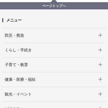
図書館からのおすすめ本
2022年
図書館からのおすすめ本 2022＜中学から＞
ページトップへ
メニュー
開く
防災・救急
開く
くらし・手続き
開く
子育て・教育
開く
健康・医療・福祉
開く
観光・イベント
開く