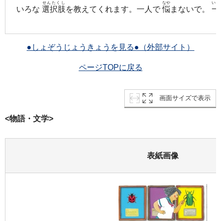
せんたくし
なや
いっ
いろな
選択肢
を教えてくれます。一人で
悩
まないで。
一
●しょぞうじょうきょうを見る●（外部サイト）
ページTOPに戻る
画面サイズで表示
<物語・文学>
表紙画像