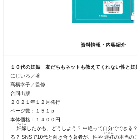
資料情報・内容紹介
１０代の妊娠 友だちもネットも教えてくれない性と妊
にじいろ／著
髙橋幸子／監修
合同出版
２０２１年１２月発行
ページ数：１５１ｐ
本体価格：１４００円
にんしん
妊娠
したかも、どうしよう？ 中絶って自分でできる？
ひにん
る？ SNSで10代と向き合う著者が、性や
避妊
の本当のこ