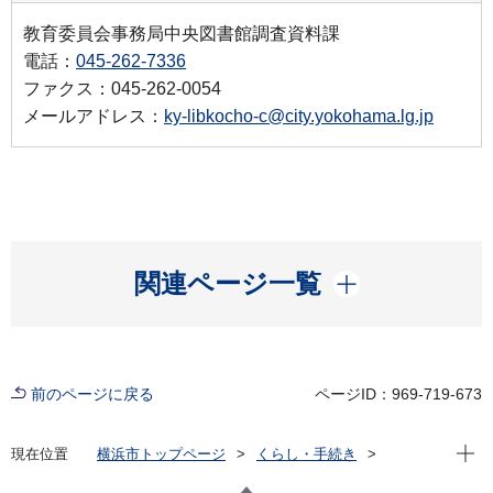
教育委員会事務局中央図書館調査資料課
電話：
045-262-7336
ファクス：045-262-0054
メールアドレス：
ky-libkocho-c@city.yokohama.lg.jp
開く
関連ページ一覧
前のページに戻る
ページID：969-719-673
現在位
現在位置
横浜市トップページ
くらし・手続き
市民協働・学び
図書館
キッズページ