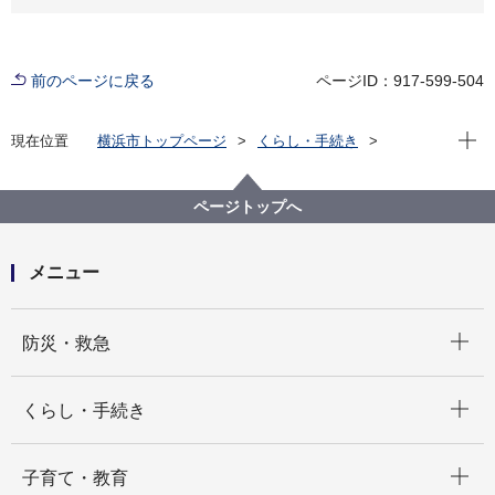
前のページに戻る
ページID：917-599-504
現在位
現在位置
横浜市トップページ
くらし・手続き
市民協働・学び
図書館
募集情報
広告事業のご案内
令和8年度 図書貸出レシート広告（募集中）
ページトップへ
メニュー
開く
防災・救急
開く
くらし・手続き
開く
子育て・教育