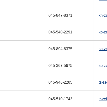
045-847-8371
kn-z
045-540-2291
ko-z
045-894-8375
sa-z
045-367-5675
se-z
045-948-2285
tz-z
045-510-1743
tr-z