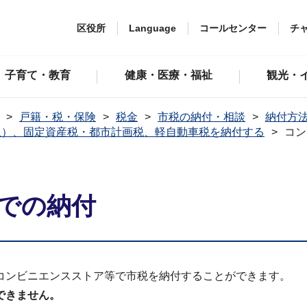
区役所
Language
コールセンター
チ
子育て・教育
健康・医療・福祉
観光・
戸籍・税・保険
税金
市税の納付・相談
納付方
収）、固定資産税・都市計画税、軽自動車税を納付する
コン
での納付
コンビニエンスストア等で市税を納付することができます。
できません。