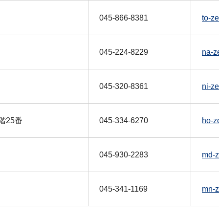
045-866-8381
to-z
045-224-8229
na-z
045-320-8361
ni-z
階25番
045-334-6270
ho-z
045-930-2283
md-z
045-341-1169
mn-z