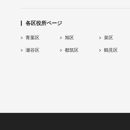
各区役所ページ
青葉区
旭区
泉区
瀬谷区
都筑区
鶴見区