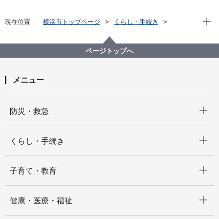
現在位
現在位置
横浜市トップページ
くらし・手続き
戸籍・税・保険
届出・証明（戸籍・住民票など）
住居表示
横浜市住居表示審議会について
ページトップへ
メニュー
開く
防災・救急
開く
くらし・手続き
開く
子育て・教育
開く
健康・医療・福祉