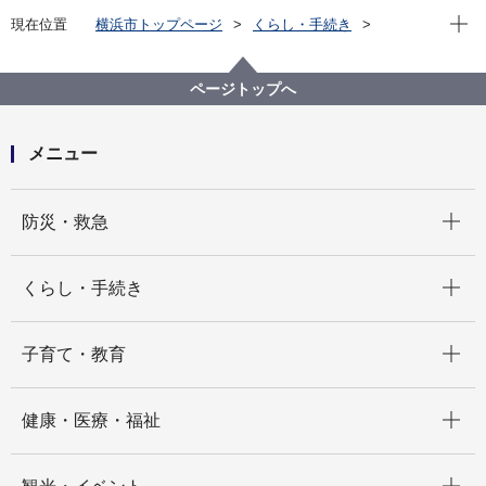
現在位
現在位置
横浜市トップページ
くらし・手続き
戸籍・税・保険
新着情報一覧
ページトップへ
メニュー
開く
防災・救急
開く
くらし・手続き
開く
子育て・教育
開く
健康・医療・福祉
開く