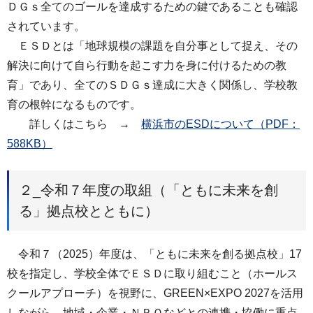
ＤＧｓ全てのゴールを達成するための鍵であることも確認
されています。
ＥＳＤとは「地球規模の課題を自分事として捉え、その
解決に向けて自ら行動を起こす力を身に付けるための教
育」であり、全てのＳＤＧｓ達成に大きく関係し、学校教
育の根幹になるものです。
詳しくはこちら →
横浜市のESDについて（PDF：
588KB）
２_令和７年度の取組（「ともに未来を創
る」拠点校とともに）
令和７（2025）年度は、「ともに未来を創る拠点校」17
校を指定し、学校全体でＥＳＤに取り組むこと（ホールス
クールアプローチ）を視野に、GREEN×EXPO 2027を活用
しながら、地域・企業・ＮＰＯなどとの連携・協働に重点