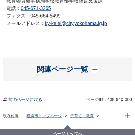
教育委員会事務局学校教育部学校経営支援課
電話：
045-671-3265
ファクス：045-664-5499
メールアドレス：
ky-keiei@city.yokohama.lg.jp
開く
関連ページ一覧
前のページに戻る
ページID：408-940-000
現在位
現在位置
横浜市トップページ
子育て・教育
学校・教育
教育に関する施策・取組
小中学校教育
ＳＤＧｓ達成の担い手育成（ＥＳＤ）推進事業【横浜
ページトップへ