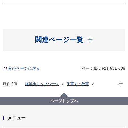
開く
関連ページ一覧
前のページに戻る
ページID：621-581-686
現在位
現在位置
横浜市トップページ
子育て・教育
学校・教育
教育に関する計画・広報
教育に関する計画
総合教育会議と大綱
平成29年度横浜市総合教育会議の開催概要
ページトップへ
メニュー