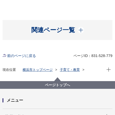
開く
関連ページ一覧
前のページに戻る
ページID：831-528-779
現在位
現在位置
横浜市トップページ
子育て・教育
学校・教育
教育委員会
教育委員会会議
令和４年度開催会議
令和4年11月18日定例会
ページトップへ
メニュー
開く