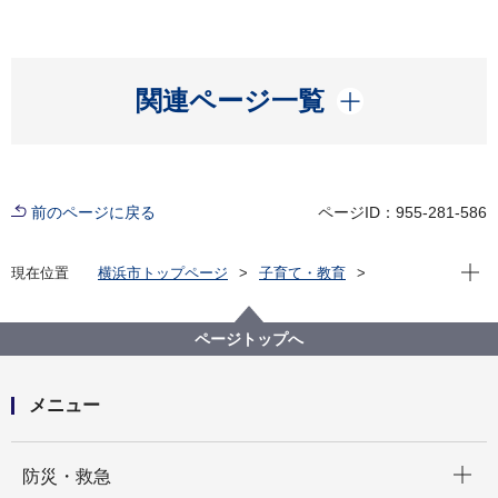
開く
関連ページ一覧
前のページに戻る
ページID：955-281-586
現在位
現在位置
横浜市トップページ
子育て・教育
学校・教育
教育委員会
教育委員会会議
令和３年度開催会議
ページトップへ
メニュー
開く
防災・救急