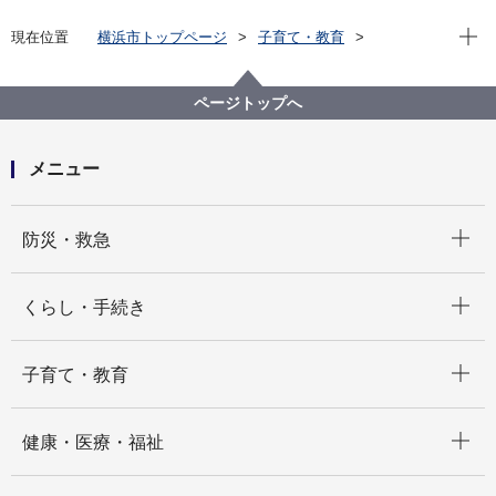
現在位
現在位置
横浜市トップページ
子育て・教育
学校・教育
募集・採用
学校給食調理員（会計年度任用職員）
ページトップへ
メニュー
開く
防災・救急
開く
くらし・手続き
開く
子育て・教育
開く
健康・医療・福祉
開く