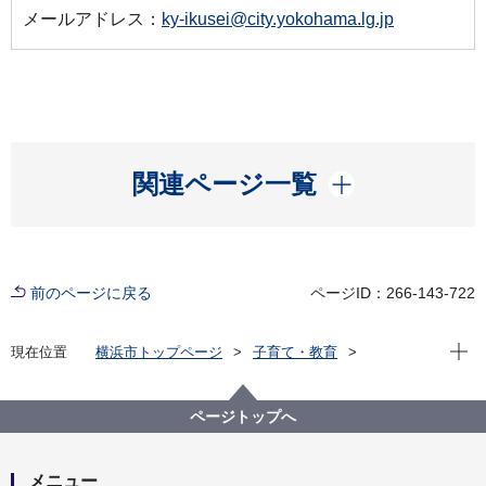
メールアドレス：
ky-ikusei@city.yokohama.lg.jp
開く
関連ページ一覧
前のページに戻る
ページID：266-143-722
現在位
現在位置
横浜市トップページ
子育て・教育
学校・教育
募集・採用
よこはま教師塾アイ・カレッジ
新着情報
ページトップへ
メニュー