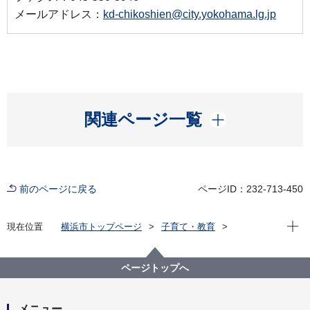
メールアドレス：
kd-chikoshien@city.yokohama.lg.jp
開く
関連ページ一覧
前のページに戻る
ページID：232-713-450
現在位
現在位置
横浜市トップページ
子育て・教育
子育て支援・相談
子どもの遊び場
親と子のつどいの広場
戸塚区
戸塚区ゆうゆうひろば
ページトップへ
メニュー