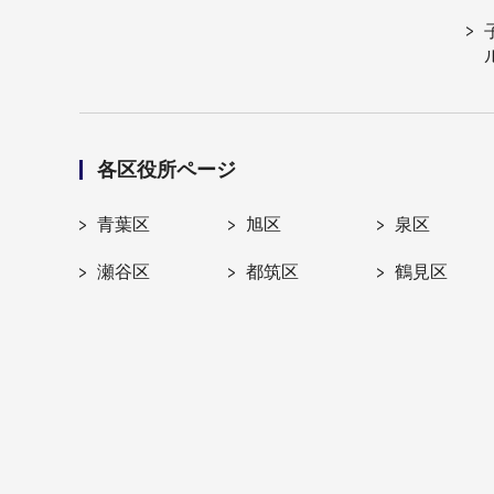
各区役所ページ
青葉区
旭区
泉区
瀬谷区
都筑区
鶴見区