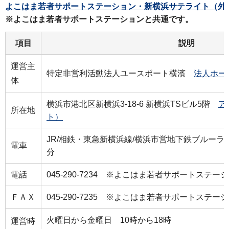
よこはま若者サポートステーション・新横浜サテライト（外
※よこはま若者サポートステーションと共通です。
項目
説明
運営主
特定非営利活動法人ユースポート横濱
法人ホー
体
横浜市港北区新横浜3-18-6 新横浜TSビル5階
ア
所在地
ト）
JR/相鉄・東急新横浜線/横浜市営地下鉄ブルー
電車
分
電話
045-290-7234 ※よこはま若者サポートステー
ＦＡＸ
045-290-7235 ※よこはま若者サポートステー
火曜日から金曜日 10時から18時
運営時