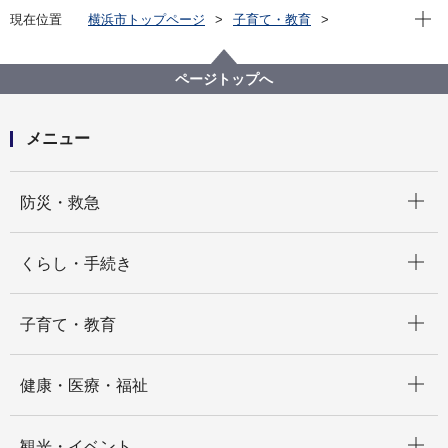
現在位
現在位置
横浜市トップページ
子育て・教育
青少年育成
青少年自立支援
若者サポートステーション
地域若者サポートステーション
ページトップへ
メニュー
開く
防災・救急
開く
くらし・手続き
開く
子育て・教育
開く
健康・医療・福祉
開く
観光・イベント