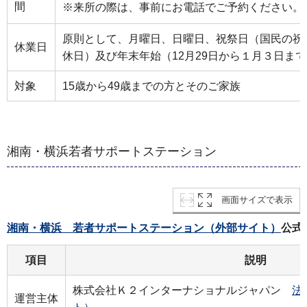
間
※来所の際は、事前にお電話でご予約ください。
原則として、月曜日、日曜日、祝祭日（国民の祝
休業日
休日）及び年末年始（12月29日から１月３日ま
対象
15歳から49歳までの方とそのご家族
湘南・横浜若者サポートステーション
画面サイズで表示
湘南・横浜 若者サポートステーション（外部サイト）
公式
項目
説明
株式会社Ｋ２インターナショナルジャパン
法
運営主体