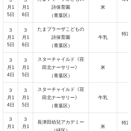
月1
月1
詩保育園
米
5日
6日
（青葉区）
たまプラーザこどもの
３
３
特定
月1
月1
詩保育園
牛乳
5日
6日
（青葉区）
スターチャイルド《荏
３
３
月1
月1
田北ナーサリー》
米
4日
5日
（青葉区）
スターチャイルド《荏
３
３
月1
月1
田北ナーサリー》
牛乳
4日
5日
（青葉区）
３
３
長津田幼兒アカデミー
特定
月1
月1
米
（緑区）