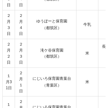
日
日
２
２
ゆうぽーと保育園
月
月
牛乳
３
４
（都筑区）
日
日
２
２
長
月
月
滝ケ谷保育園
米
２
３
（都筑区）
日
日
２
１
にじいろ保育園青葉台
月
月3
米
１
（青葉区）
1日
日
２
１
にじいろ保育園青葉台
月