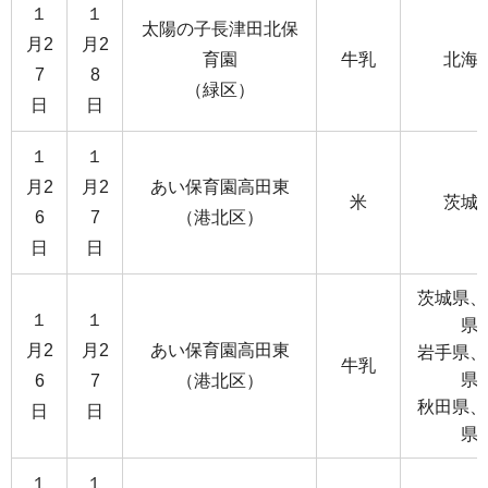
１
１
太陽の子長津田北保
月2
月2
育園
牛乳
北海
7
8
（緑区）
日
日
１
１
月2
月2
あい保育園高田東
米
茨城
6
7
（港北区）
日
日
茨城県、
１
１
県
月2
月2
あい保育園高田東
岩手県、
牛乳
県
6
7
（港北区）
秋田県、
日
日
県
１
１