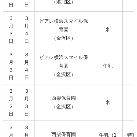
（港北区）
日
日
３
３
ビアレ横浜スマイル保
月
月
育園
米
３
４
（金沢区）
日
日
３
３
ビアレ横浜スマイル保
月
月
育園
牛乳
３
４
（金沢区）
日
日
３
３
西柴保育園
月
月
米
２
３
（金沢区）
日
日
３
３
西柴保育園
月
月
牛乳（1
特定