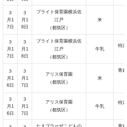
ブライト保育園横浜佐
３
３
月1
月1
江戸
米
7日
8日
（都筑区）
ブライト保育園横浜佐
３
３
特定
月1
月1
江戸
牛乳
7日
8日
（都筑区）
青森
３
３
アリス保育園
月1
月1
米
（都筑区）
6日
7日
３
３
アリス保育園
特定
月1
月1
牛乳
（都筑区）
6日
7日
たまプラーザこどもの
青森
３
３