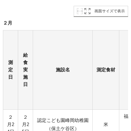
画面サイズで表示
２月
給
測
食
定
実
施設名
測定食材
日
施
日
福
２
２
認定こども園峰岡幼稚園
月2
月2
米
（保土ケ谷区）