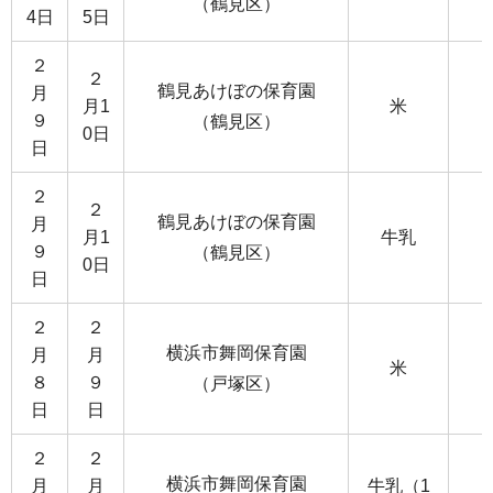
（鶴見区）
4日
5日
２
２
鶴見あけぼの保育園
月
月1
米
９
（鶴見区）
0日
日
２
２
鶴見あけぼの保育園
月
月1
牛乳
９
（鶴見区）
0日
日
２
２
横浜市舞岡保育園
月
月
米
８
９
（戸塚区）
日
日
２
２
横浜市舞岡保育園
月
月
牛乳（1