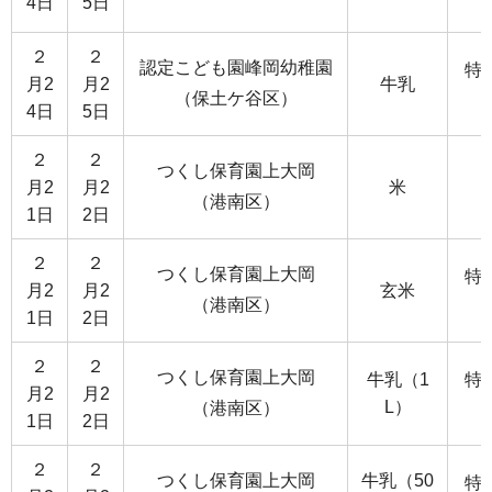
4日
5日
２
２
認定こども園峰岡幼稚園
特
月2
月2
牛乳
（保土ケ谷区）
4日
5日
２
２
つくし保育園上大岡
月2
月2
米
（港南区）
1日
2日
２
２
つくし保育園上大岡
特
月2
月2
玄米
（港南区）
1日
2日
２
２
つくし保育園上大岡
牛乳（1
特
月2
月2
L）
（港南区）
1日
2日
２
２
つくし保育園上大岡
牛乳（50
特