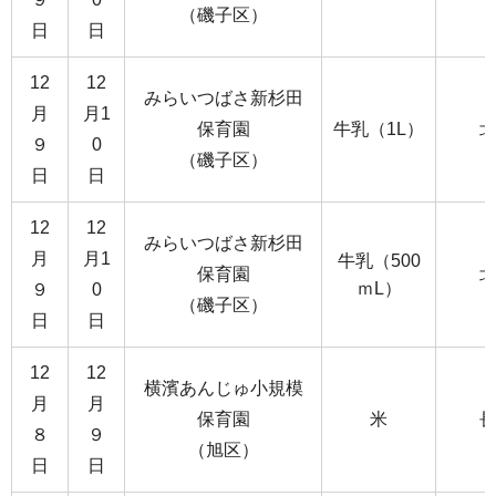
（磯子区）
日
日
12
12
みらいつばさ新杉田
月
月1
保育園
牛乳（1L）
９
0
（磯子区）
日
日
12
12
みらいつばさ新杉田
月
月1
牛乳（500
保育園
ｍL）
９
0
（磯子区）
日
日
12
12
横濱あんじゅ小規模
月
月
保育園
米
８
９
（旭区）
日
日