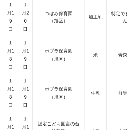
１
１
月1
月2
つぼみ保育園
特定でき
加工乳
（旭区）
ん
9
0
日
日
１
１
月1
月1
ポプラ保育園
米
青森
8
9
（旭区）
日
日
１
１
月1
月1
ポプラ保育園
牛乳
群馬
8
9
（旭区）
日
日
１
１
認定こども園宮の台
月1
月1