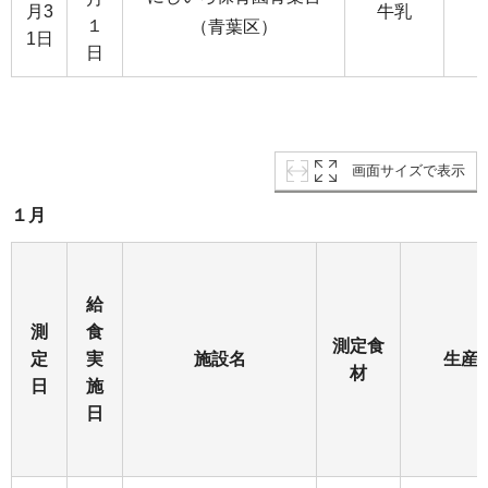
月3
牛乳
１
（青葉区）
1日
日
画面サイズで表示
１月
給
測
食
測定食
定
実
施設名
生産
材
日
施
日