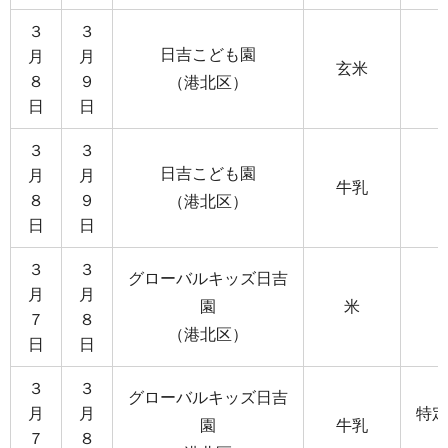
３
３
日吉こども園
月
月
玄米
８
９
（港北区）
日
日
３
３
日吉こども園
月
月
牛乳
８
９
（港北区）
日
日
３
３
グローバルキッズ日吉
月
月
園
米
７
８
（港北区）
日
日
３
３
グローバルキッズ日吉
月
月
特定
園
牛乳
７
８