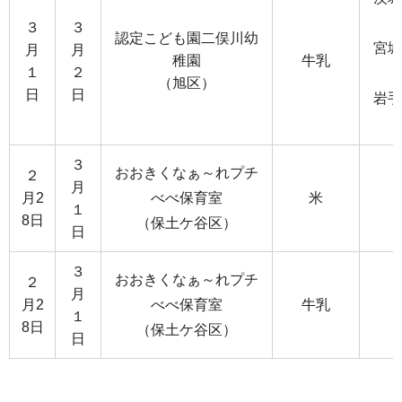
３
３
認定こども園二俣川幼
宮城
月
月
稚園
牛乳
１
２
（旭区）
日
日
岩手
３
おおきくなぁ～れプチ
２
月
月2
べべ保育室
米
１
8日
（保土ケ谷区）
日
３
おおきくなぁ～れプチ
２
月
月2
べべ保育室
牛乳
１
8日
（保土ケ谷区）
日