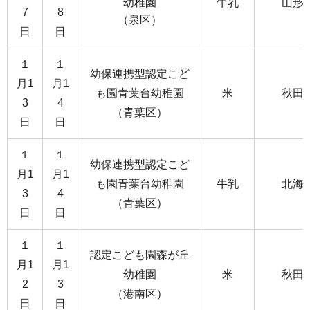
幼稚園
牛乳
山形
7
8
（泉区）
日
日
１
１
幼保連携型認定こど
月1
月1
も園青葉台幼稚園
米
秋田
3
4
（青葉区）
日
日
１
１
幼保連携型認定こど
月1
月1
も園青葉台幼稚園
牛乳
北海
3
4
（青葉区）
日
日
１
１
認定こども園森が丘
月1
月1
幼稚園
米
秋田
2
3
（港南区）
日
日