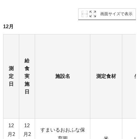
画面サイズで表示
12月
給
測
食
定
実
施設名
測定食材
日
施
日
12
12
すまいるおおふな保
月2
月2
育園
米