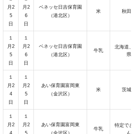
月2
月2
ベネッセ日吉保育園
米
秋田
5
6
（港北区）
日
日
１
１
月2
月2
ベネッセ日吉保育園
北海道、
牛乳
県
5
6
（港北区）
日
日
１
１
月2
月2
あい保育園富岡東
米
茨城
4
5
（金沢区）
日
日
１
１
月2
月2
あい保育園富岡東
特定でき
牛乳
ん
4
5
（金沢区）