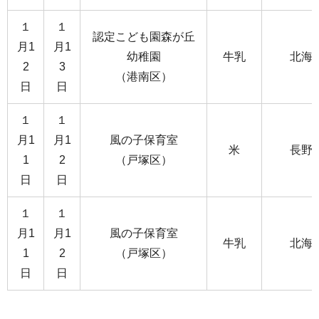
１
１
認定こども園森が丘
月1
月1
幼稚園
牛乳
北海
2
3
（港南区）
日
日
１
１
月1
月1
風の子保育室
米
長野
1
2
（戸塚区）
日
日
１
１
月1
月1
風の子保育室
牛乳
北海
1
2
（戸塚区）
日
日