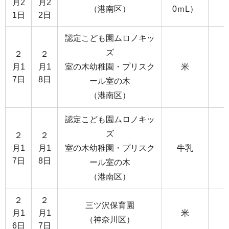
月2
月2
（港南区）
0ｍL）
1日
2日
認定こども園ムロノキッ
ズ
２
２
月1
月1
室の木幼稚園・プリスク
米
7日
8日
ール室の木
（港南区）
認定こども園ムロノキッ
ズ
２
２
月1
月1
室の木幼稚園・プリスク
牛乳
7日
8日
ール室の木
（港南区）
２
２
三ツ沢保育園
月1
月1
米
（神奈川区）
6日
7日