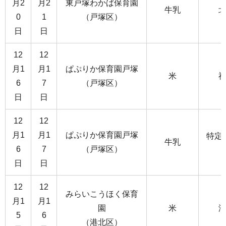
月2
月2
東戸塚わかば保育園
牛乳
0
1
（戸塚区）
日
日
12
12
月1
月1
ぱぷりか保育園戸塚
米
6
7
（戸塚区）
日
日
12
12
月1
月1
ぱぷりか保育園戸塚
特定
牛乳
6
7
（戸塚区）
日
日
12
12
みらいこうほく保育
月1
月1
園
米
5
6
（港北区）