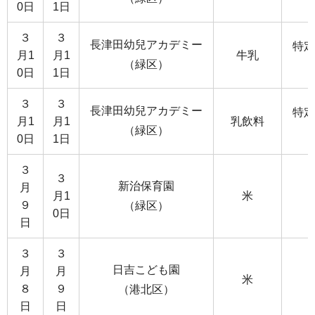
0日
1日
３
３
長津田幼兒アカデミー
特定
月1
月1
牛乳
（緑区）
0日
1日
３
３
長津田幼兒アカデミー
特定
月1
月1
乳飲料
（緑区）
0日
1日
３
３
新治保育園
月
月1
米
９
（緑区）
0日
日
３
３
日吉こども園
月
月
米
８
９
（港北区）
日
日