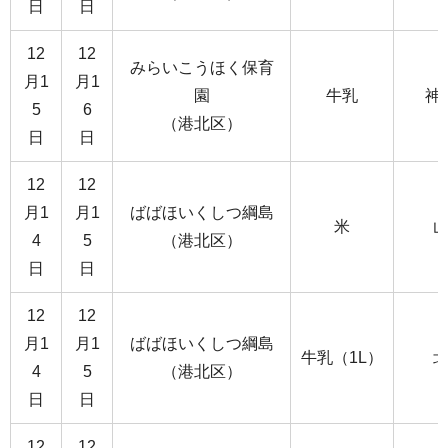
日
日
12
12
みらいこうほく保育
月1
月1
園
牛乳
神
5
6
（港北区）
日
日
12
12
月1
月1
ばばほいくしつ綱島
米
4
5
（港北区）
日
日
12
12
月1
月1
ばばほいくしつ綱島
牛乳（1L）
4
5
（港北区）
日
日
12
12