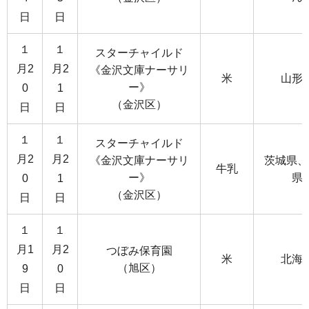
日
日
１
１
スターチャイルド
月2
月2
《金沢文庫ナーサリ
米
山形
ー》
0
1
（金沢区）
日
日
１
１
スターチャイルド
月2
月2
《金沢文庫ナーサリ
茨城県、
牛乳
ー》
県
0
1
（金沢区）
日
日
１
１
月1
月2
つぼみ保育園
米
北海
（旭区）
9
0
日
日