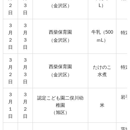
２
３
L）
（金沢区）
日
日
３
３
西柴保育園
牛乳（500
月
月
特定
２
３
（金沢区）
ｍL）
日
日
３
３
西柴保育園
月
月
たけのこ
特定
２
３
水煮
（金沢区）
日
日
３
３
岩手
認定こども園二俣川幼
月
月
稚園
米
１
２
（旭区）
日
日
茨城