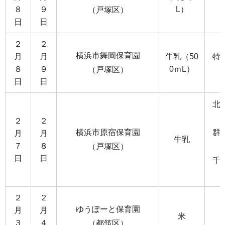
８
９
L）
（戸塚区）
日
日
２
２
横浜市舞岡保育園
月
月
牛乳（50
特
８
９
0ｍL）
（戸塚区）
日
日
北
２
２
横浜市原宿保育園
群
月
月
牛乳
７
８
（戸塚区）
日
日
千
２
２
ゆうぽーと保育園
月
月
米
３
４
（都筑区）