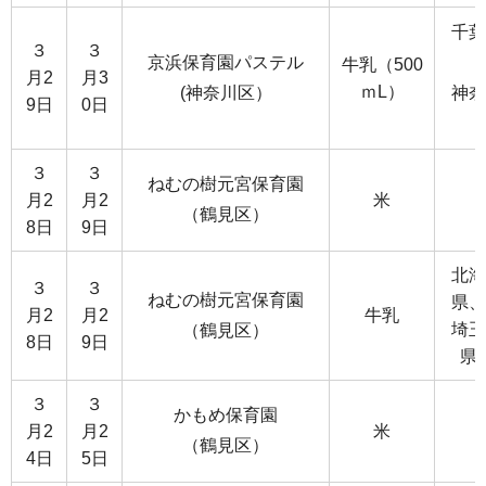
千葉
３
３
京浜保育園パステル
牛乳（500
月2
月3
ｍL）
(神奈川区）
神奈
9日
0日
３
３
ねむの樹元宮保育園
月2
月2
米
（鶴見区）
8日
9日
北海
３
３
ねむの樹元宮保育園
県、
月2
月2
牛乳
埼玉
（鶴見区）
8日
9日
県
３
３
かもめ保育園
月2
月2
米
（鶴見区）
4日
5日