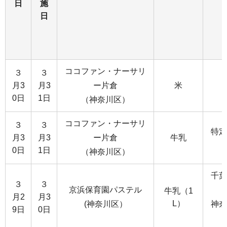
日
施
日
ココファン・ナーサリ
３
３
月3
月3
ー片倉
米
0日
1日
（神奈川区）
ココファン・ナーサリ
３
３
特定
月3
月3
ー片倉
牛乳
0日
1日
（神奈川区）
千葉
３
３
京浜保育園パステル
牛乳（1
月2
月3
L）
(神奈川区）
神奈
9日
0日