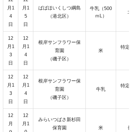
月1
月1
ばばほいくしつ綱島
牛乳（500
ｍL）
4
5
（港北区）
日
日
12
12
根岸サンフラワー保
月1
月1
特定
育園
米
3
4
（磯子区）
日
日
12
12
根岸サンフラワー保
月1
月1
特定
育園
牛乳
3
4
（磯子区）
日
日
12
12
みらいつばさ新杉田
月
月1
保育園
米
９
0