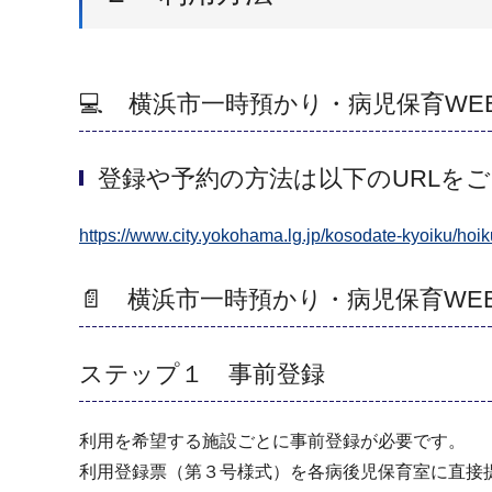
💻 横浜市一時預かり・病児保育WE
登録や予約の方法は以下のURLを
https://www.city.yokohama.lg.jp/kosodate-kyoiku/hoi
📄 横浜市一時預かり・病児保育WE
ステップ１ 事前登録
利用を希望する施設ごとに事前登録が必要です。
利用登録票（第３号様式）を各病後児保育室に直接