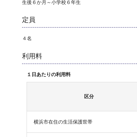
生後６か月～小学校６年生
定員
４名
利用料
１日あたりの利用料
区分
横浜市在住の生活保護世帯