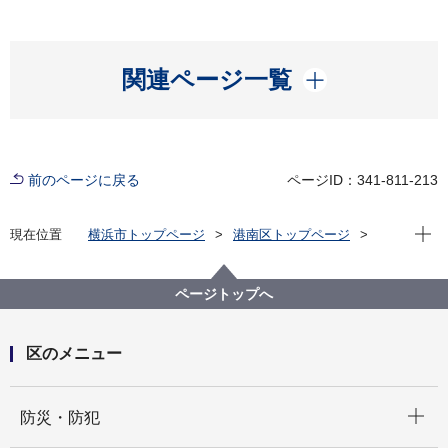
開く
関連ページ一覧
前のページに戻る
ページID：341-811-213
現在位
現在位置
横浜市トップページ
港南区トップページ
区政情報
運営方針・予算
運営方針
令和５年度運営方針
ページトップへ
区のメニュー
開く
防災・防犯