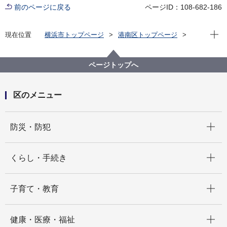
前のページに戻る
ページID：108-682-186
現在位
現在位置
横浜市トップページ
港南区トップページ
区政情報
採用情報
【港南区】会計年度任用職員（保育所保育士（保育担
当）月額職）募集（令和８年４月１日採用）
ページトップへ
区のメニュー
開く
防災・防犯
開く
くらし・手続き
開く
子育て・教育
開く
健康・医療・福祉