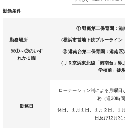
勤勉条件
① 野庭第二保育園：港
勤務場所
（横浜市営地下鉄ブルーライン「
※①～②のいず
② 港南台第二保育園：港南区
れか１園
（ＪＲ京浜東北線「港南台」駅よ
学校前」徒歩
ローテーション制による月曜日か
務（週30時間
勤務日
休日、１月１日、１月２日、１月３日
日及び12月31