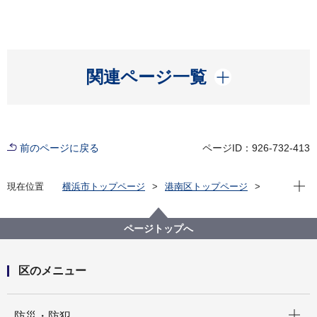
開く
関連ページ一覧
前のページに戻る
ページID：926-732-413
現在位
現在位置
横浜市トップページ
港南区トップページ
くらし・手続き
住まい・暮らし
ペット・動物
犬の登録と狂犬病予防注射
ページトップへ
区のメニュー
開く
防災・防犯