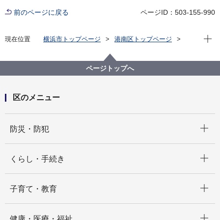
前のページに戻る
ページID：503-155-990
現在位
現在位置
横浜市トップページ
港南区トップページ
くらし・手続き
まちづくり・環境
まちづくり
横浜市上永谷駅前地域ケアプラザ・横浜市上永谷駅前コミュ
ページトップへ
につい
（旧港南土木事務所跡地における複合公共施設の整備につい
区のメニュー
開く
防災・防犯
開く
くらし・手続き
開く
子育て・教育
開く
健康・医療・福祉