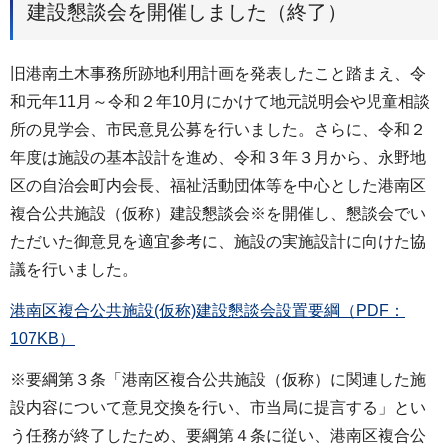
建設懇談会を開催しました（終了）
旧港南土木事務所跡地利用計画を発表したこと踏まえ、令
和元年11月～令和２年10月にかけて地元説明会や児童相談
所の見学会、市民意見公募を行いました。さらに、令和２
年度は施設の基本設計を進め、令和３年３月から、永野地
区の自治会町内会長、福祉活動団体等を中心とした港南区
複合公共施設（仮称）建設懇談会※を開催し、懇談会でい
ただいた御意見を適宜参考に、施設の実施設計に向けた協
議を行いました。
港南区複合公共施設(仮称)建設懇談会設置要綱（PDF：
107KB）
※要綱第３条「港南区複合公共施設（仮称）に関連した施
設内容について意見交換を行い、市当局に提言する」とい
う任務が終了したため、要綱第４条に従い、港南区複合公