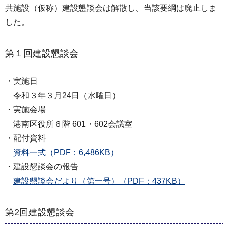
共施設（仮称）建設懇談会は解散し、当該要綱は廃止しま
した。
第１回建設懇談会
・実施日
令和３年３月24日（水曜日）
・実施会場
港南区役所６階 601・602会議室
・配付資料
資料一式（PDF：6,486KB）
・建設懇談会の報告
建設懇談会だより（第一号）（PDF：437KB）
第2回建設懇談会