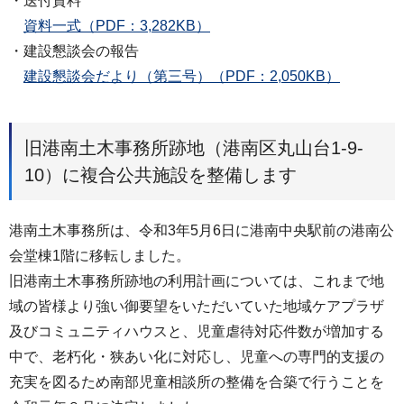
・送付資料
資料一式（PDF：3,282KB）
・建設懇談会の報告
建設懇談会だより（第三号）（PDF：2,050KB）
旧港南土木事務所跡地（港南区丸山台1-9-
10）に複合公共施設を整備します
港南土木事務所は、令和3年5月6日に港南中央駅前の港南公
会堂棟1階に移転しました。
旧港南土木事務所跡地の利用計画については、これまで地
域の皆様より強い御要望をいただいていた地域ケアプラザ
及びコミュニティハウスと、児童虐待対応件数が増加する
中で、老朽化・狭あい化に対応し、児童への専門的支援の
充実を図るため南部児童相談所の整備を合築で行うことを