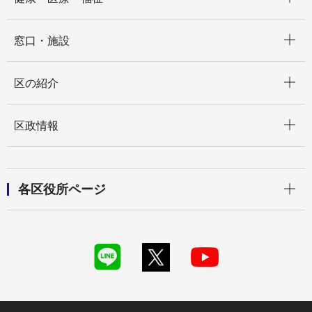
開く
窓口・施設
開く
区の紹介
開く
区政情報
開く
各区役所ページ