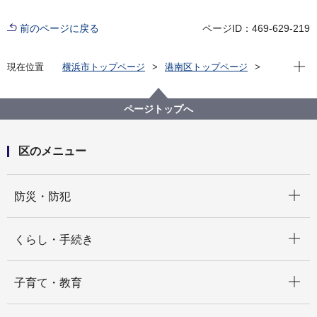
前のページに戻る
ページID：469-629-219
現在位
現在位置
横浜市トップページ
港南区トップページ
健康・医療・福祉
福祉・介護
障害福祉
障害福祉に関する港南区からのお知らせ
地域作業所製品区役所展示販売（こうなん来夢）日程
ページトップへ
区のメニュー
開く
防災・防犯
開く
くらし・手続き
開く
子育て・教育
開く