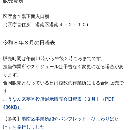
販売場所
区庁舎１階正面入口横
（区庁舎住所：港南区港南４－２－１０)
令和８年８月の日程表
販売時間は午前11時から午後２時ころまでです。
担当作業所やスケジュールは予告なく変更になる場合があ
ります。
合同販売となっている⽇は複数の作業所による合同販売で
す。
こうなん来夢区役所展示販売会日程表【８月】（PDF：
486KB）
【参考】
港南区事業所紹介パンフレット「ひまわりばた
け」を発行しました！