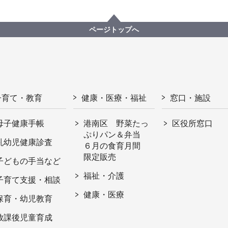
ページトップへ
子育て・教育
健康・医療・福祉
窓口・施設
母子健康手帳
港南区 野菜たっ
区役所窓口
ぷりパン＆弁当
乳幼児健康診査
６月の食育月間
限定販売
子どもの手当など
福祉・介護
子育て支援・相談
健康・医療
保育・幼児教育
放課後児童育成