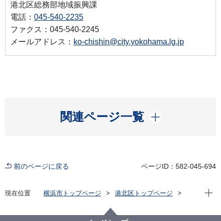
港北区総務部地域振興課
電話：
045-540-2235
ファクス：045-540-2245
メールアドレス：
ko-chishin@city.yokohama.lg.jp
開く
関連ページ一覧
前のページに戻る
ページID：582-045-694
現在位
現在位置
横浜市トップページ
港北区トップページ
区の紹介
文化・観光情報
ふるさと港北ふれあいまつり
2025 ふるさと港北ふれあいまつり【終了しました】