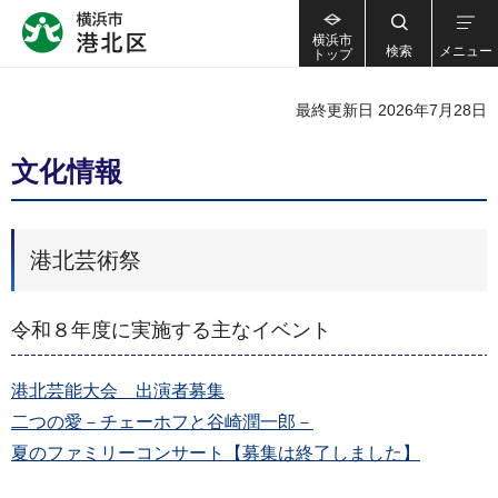
横浜市
検索
メニュー
トップ
最終更新日 2026年7月28日
文化情報
港北芸術祭
令和８年度に実施する主なイベント
港北芸能大会 出演者募集
二つの愛－チェーホフと谷崎潤一郎－
夏のファミリーコンサート【募集は終了しました】