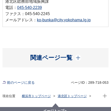
港北区総務部地域振興課
電話：
045-540-2239
ファクス：045-540-2245
メールアドレス：
ko-bunka@city.yokohama.lg.jp
開く
関連ページ一覧
前のページに戻る
ページID：289-718-053
現在位
現在位置
横浜市トップページ
港北区トップページ
区の紹介
文化・観光情報
港北芸術祭
文化情報
ページトップへ