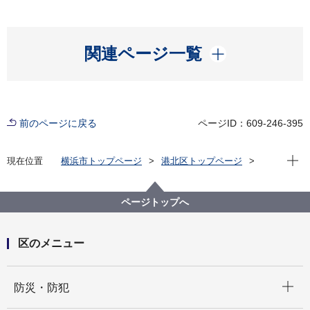
開く
関連ページ一覧
前のページに戻る
ページID：609-246-395
現在位
現在位置
横浜市トップページ
港北区トップページ
区政情報
指定管理者制度
指定管理者の公募・選定状況について
令和3年度
ページトップへ
区のメニュー
開く
防災・防犯