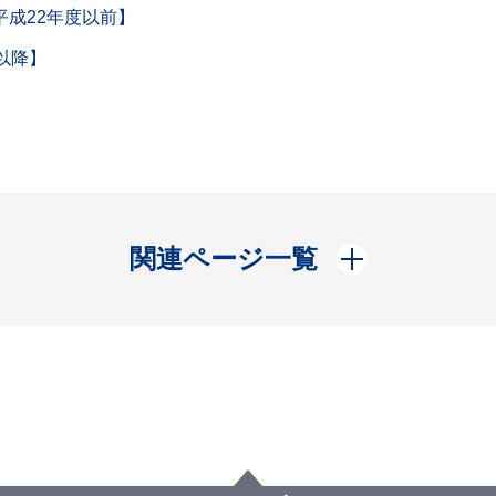
成22年度以前】
以降】
開く
関連ページ一覧