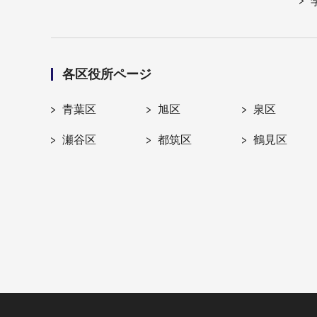
各区役所ページ
青葉区
旭区
泉区
瀬谷区
都筑区
鶴見区