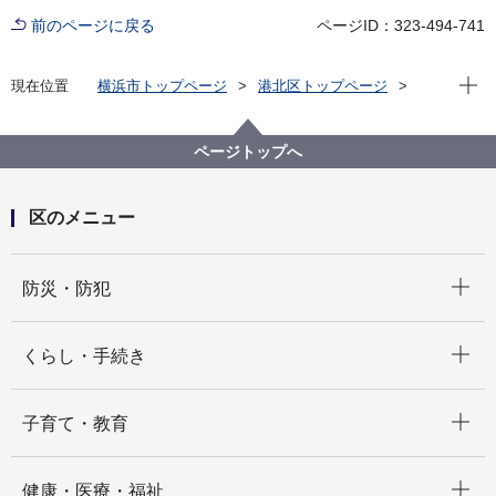
前のページに戻る
ページID：323-494-741
現在位
現在位置
横浜市トップページ
港北区トップページ
くらし・手続き
住まい・暮らし
ごみ・リサイクル
区内の不法投棄
ページトップへ
区のメニュー
開く
防災・防犯
開く
くらし・手続き
開く
子育て・教育
開く
健康・医療・福祉