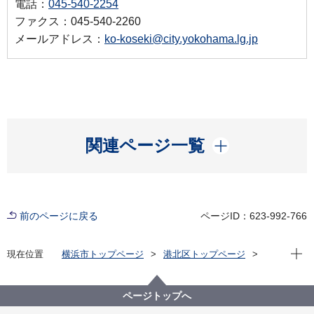
電話：
045-540-2254
ファクス：045-540-2260
メールアドレス：
ko-koseki@city.yokohama.lg.jp
開く
関連ページ一覧
前のページに戻る
ページID：623-992-766
現在位
現在位置
横浜市トップページ
港北区トップページ
子育て・教育
学校・教育
就学手続き
小学校への新入学「就学通知書」の案内
ページトップへ