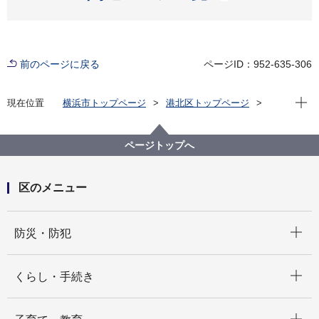
前のページに戻る
ページID：952-635-306
現在位
現在位置
横浜市トップページ
港北区トップページ
子育て・教育
母子健康手帳
ページトップへ
区のメニュー
開く
防災・防犯
開く
くらし・手続き
開く