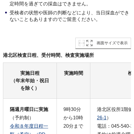
定時間を過ぎての採血はできません。
受検者の状態や医師の判断などにより、当日採血ができ
ないこともありますのでご留意ください。
画面サイズで表示
港北区検査日程、受付時間、検査実施場所
実施日程
実施時間
検
（年末年始・祝日
を除く）
隔週月曜日に実施
9時30分
港北区役所1階健
（予約制）
から10時
26-1
）
令和８年度日程一
20分まで
電話：045-540-2