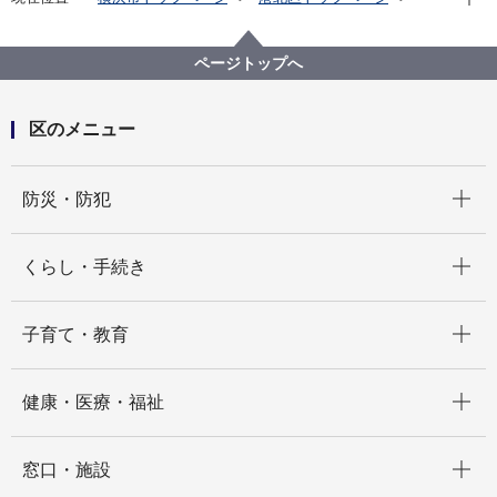
健康・医療・福祉
健康・医療
健診・検査
HIV・梅毒検査、相談
ページトップへ
区のメニュー
開く
防災・防犯
開く
くらし・手続き
開く
子育て・教育
開く
健康・医療・福祉
開く
窓口・施設