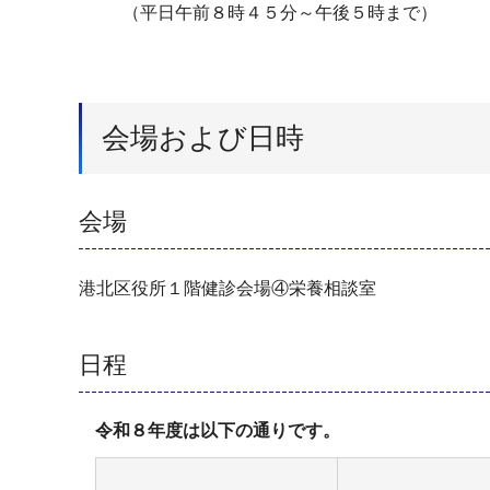
（平日午前８時４５分～午後５時まで）
会場および日時
会場
港北区役所１階健診会場④栄養相談室
日程
令和８年度は以下の通りです。