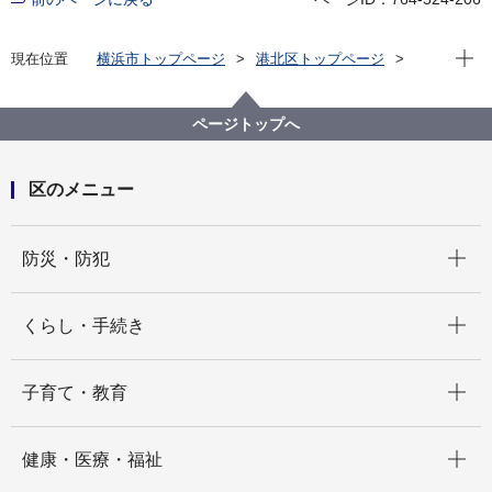
現在位
現在位置
横浜市トップページ
港北区トップページ
健康・医療・福祉
健康・医療
健康づくり
相談・訪問
子どもの食事相談
ページトップへ
区のメニュー
開く
防災・防犯
開く
くらし・手続き
開く
子育て・教育
開く
健康・医療・福祉