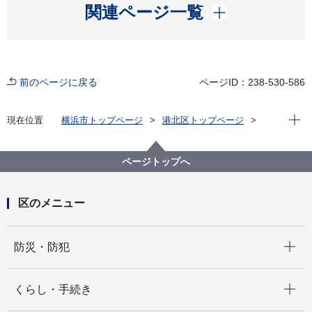
開く
関連ページ一覧
前のページに戻る
ページID：238-530-586
現在位
現在位置
横浜市トップページ
港北区トップページ
イベント
スポーツ
第25回 港北区ペタンク大会を開催しました。
ページトップへ
区のメニュー
開く
防災・防犯
開く
くらし・手続き