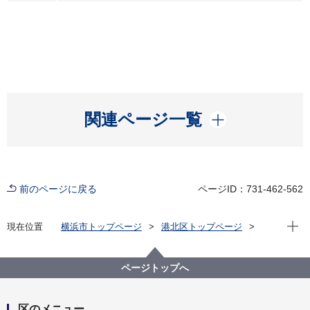
開く
関連ページ一覧
前のページに戻る
ページID：731-462-562
現在位
現在位置
横浜市トップページ
港北区トップページ
イベント
エコ
2026年8月カレンダー(エコ)
ページトップへ
区のメニュー