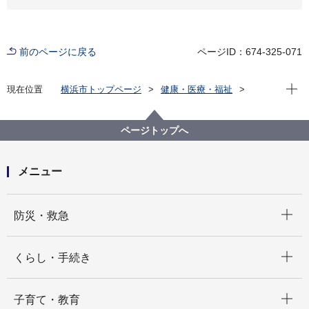
前のページに戻る
ページID：674-325-071
現在位
現在位置
横浜市トップページ
健康・医療・福祉
健康・医療
こころの健康
依存症対策～やめたくてもやめられない方々へ～
支援者の方へ
ページトップへ
メニュー
開く
防災・救急
開く
くらし・手続き
開く
子育て・教育