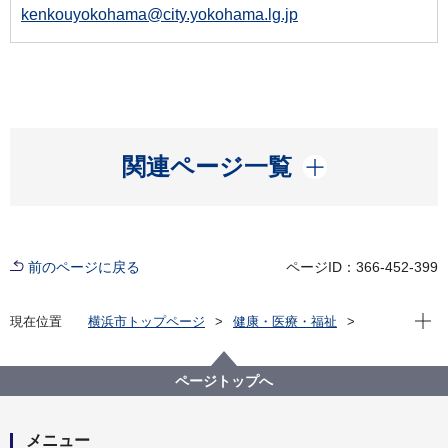
kenkouyokohama@city.yokohama.lg.jp
開く
関連ページ一覧
前のページに戻る
ページID：366-452-399
現在位
現在位置
横浜市トップページ
健康・医療・福祉
健康・医療
健康づくり
暮らしの備え
ヒートショック
ページトップへ
メニュー