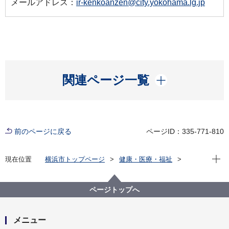
メールアドレス：
ir-kenkoanzen@city.yokohama.lg.jp
開く
関連ページ一覧
前のページに戻る
ページID：335-771-810
現在位
現在位置
横浜市トップページ
健康・医療・福祉
健康・医療
保健所
その他（計画・統計・資料等）
新型コロナウイルス感染症関係資料・データ等
ページトップへ
療養の証明について（新型コロナ）療養証明書の発行
は終了しました。
メニュー