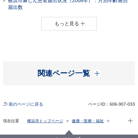
横浜市麻しん患者届出状況（2008年）：月別年齢層別
届出数
もっと見る
開く
関連ページ一覧
前のページに戻る
ページID：606-907-033
現在位
現在位置
横浜市トップページ
健康・医療・福祉
健康・医療
衛生研究所
感染症発生状況資料集
感染症発生状況
横浜市における麻しん患者届出状況