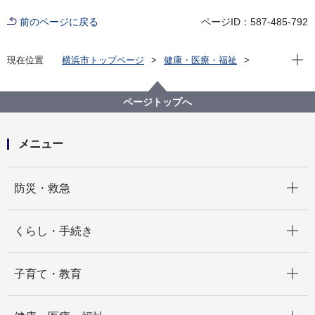
前のページに戻る
ページID：587-485-792
現在位
現在位置
横浜市トップページ
健康・医療・福祉
健康・医療
衛生研究所
検査情報月報
2025年 検査情報月報
検査情報月報2025年9月号
ページトップへ
メニュー
開く
防災・救急
開く
くらし・手続き
開く
子育て・教育
開く