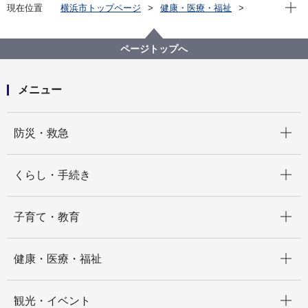
現在位
現在位置
横浜市トップページ
健康・医療・福祉
健康・医療
衛生研究所
検査情報月報
2018年 検査情報月報
検査情報月報2018年12月号
ページトップへ
メニュー
開く
防災・救急
開く
くらし・手続き
開く
子育て・教育
開く
健康・医療・福祉
開く
観光・イベント