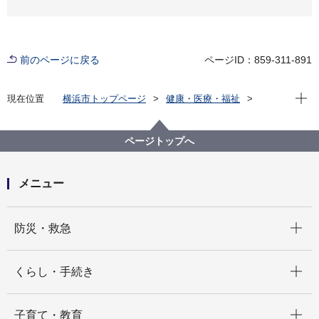
前のページに戻る
ページID：859-311-891
現在位
現在位置
横浜市トップページ
健康・医療・福祉
健康・医療
衛生研究所
検査情報月報
2010年 検査情報月報
検査情報月報2010年9月号
ページトップへ
メニュー
開く
防災・救急
開く
くらし・手続き
開く
子育て・教育