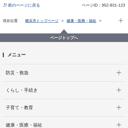
前のページに戻る
ページID：952-831-123
現在位
現在位置
横浜市トップページ
健康・医療・福祉
健康・医療
衛生研究所
検査情報月報
2009年 検査情報月報
検査情報月報2009年6月号
ページトップへ
メニュー
開く
防災・救急
開く
くらし・手続き
開く
子育て・教育
開く
健康・医療・福祉